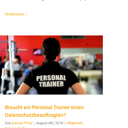
Weiterlesen
Braucht ein Personal Trainer einen
Datenschutzbeauftragten?
Von
Dennis Prinz
|
August 6th, 2018
|
Allgemein
,